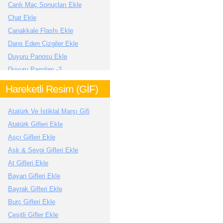
Canlı Maç Sonuçları Ekle
Chat Ekle
Çanakkale Flashı Ekle
Dans Eden Çizgiler Ekle
Duyuru Panosu Ekle
Duyuru Panoları -2
Efektli Kayan Yazılar Ekle
Hareketli Resim (GİF)
''Ekleme'' Linkleri Ekle
Emeğe Saygı Gifleri Ekle
Atatürk Ve İstiklal Marşı Gifi
Flashlı İstiklal Marşı Ekle
Atatürk Gifleri Ekle
Flash Selamlama Ekle
Aşçı Gifleri Ekle
Flashlı HoşGeldin Ekle
Aşk & Sevgi Gifleri Ekle
Flashlı Karşılama Ekle
At Gifleri Ekle
Zıplayan Yazılar Ekle
Bayan Gifleri Ekle
Flash Kelebek Ekle
Bayrak Gifleri Ekle
Günlük Gazeteler Ekle
Burç Gifleri Ekle
Günlük Gazeteler Ekle 2
Çeşitli Gifler Ekle