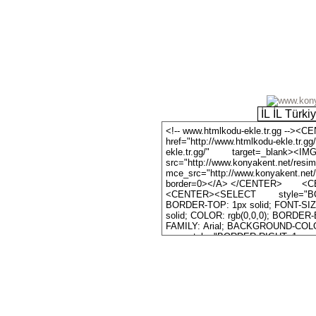
74 ziyaretçi (86 klik)