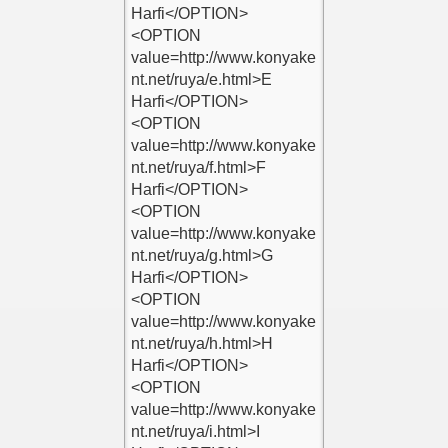
e
e
kle
lar Ekle