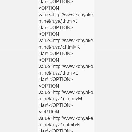
eri Ekle
e
le
e
e