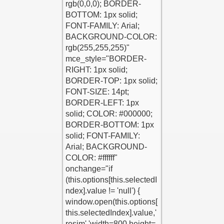
le
Ekle
i Kodlar
Ekle