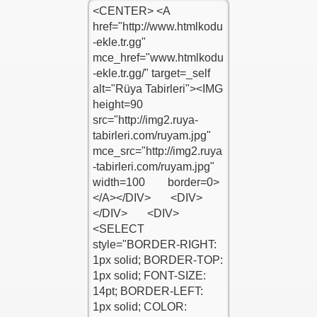
le
e
e
 Ekle
 Dinlet