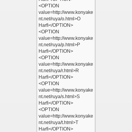
le
Ekle
kle
ılar Ekle