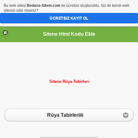
Bu web sitesi
Bedava-Sitem.com
ile ücretsiz oluşturuldu. Siz de kendi web
sitenizi ister misiniz?
ÜCRETSIZ KAYIT OL
Sitene Html Kodu Ekle
if Ekle
Sitene Rüya Tabirleri
Rüya Tabirleriiii