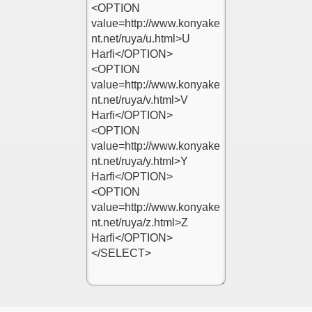
kle
,Flash Ekle
dları Ekle
i Resim Ekle